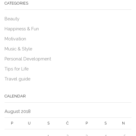
CATEGORIES
Beauty
Happiness & Fun
Motivation
Music & Style
Personal Development
Tips for Life
Travel guide
CALENDAR
August 2018
P
U
S
Č
P
S
N
1
2
3
4
5