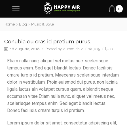
0
Home
Blog
Music & Style
Conubia eu cras id pretium purus.
16 Augusta, 2018
/
Posted by
automiris-2
/
705
/
0
Etiam nulla nunc, aliquet vel metus nec, scelerisque
tempus enim. Sed eget blandit lectus. Donec facilisis
ornare turpis id pretium. Maecenas scelerisque interdum
dolor in vestibulum. Proin euismod dui purus, non lacinia
ligula luctus aIn volutpat cursus quam, a blandit neque
accumsan vitae.Etiam nulla nunc, aliquet vel metus nec,
scelerisque tempus enim. Sed eget blandit lectus.
Donec facilisis ornare turpis id pretium.
Lorem ipsum dolor sit amet, consectetur adipiscing elit,