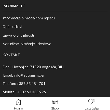
INFORMACIJE
Informacije o prodajnom mjestu
Opšti uslovi
Izjava o privatnosti
Narudžbe, plaćanje i dostava
KONTAKT
Donji Hotonj bb, 71320 Vogošća, BiH
Email:
info@automiris.ba
Telefon: +387 33 481 701
Mobitel: +387 63 333 996
0
© Copyright - SARADIS d.o.o. |
Design - Studio MRAK
Home
Shop
Lista želja