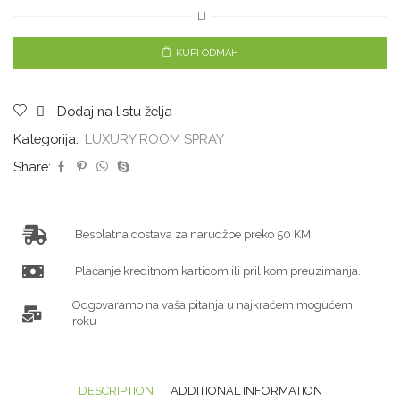
ILI
KUPI ODMAH
Dodaj na listu želja
Kategorija:
LUXURY ROOM SPRAY
Share:
Besplatna dostava za narudžbe preko 50 KM
Plaćanje kreditnom karticom ili prilikom preuzimanja.
Odgovaramo na vaša pitanja u najkraćem mogućem
roku
DESCRIPTION
ADDITIONAL INFORMATION