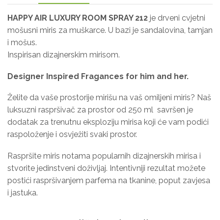
HAPPY AIR LUXURY ROOM SPRAY 212
je drveni cvjetni
mošusni miris za muškarce. U bazi je sandalovina, tamjan
i mošus.
Inspirisan dizajnerskim mirisom.
Designer Inspired Fragances for him and her
.
Želite da vaše prostorije mirišu na vaš omiljeni miris? Naš
luksuzni raspršivač za prostor od 250 ml
savršen je
dodatak za trenutnu eksploziju mirisa koji će vam podići
raspoloženje i osvježiti svaki prostor.
Raspršite miris notama popularnih dizajnerskih mirisa i
stvorite jedinstveni doživljaj. Intentivniji rezultat možete
postići raspršivanjem parfema na tkanine, poput zavjesa
i jastuka.