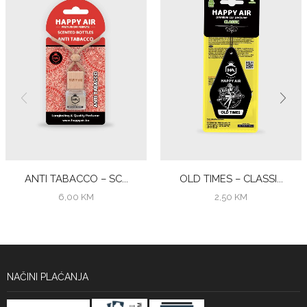
ANTI TABACCO – SC...
OLD TIMES – CLASSI...
6,00
KM
2,50
KM
NAČINI PLAĆANJA