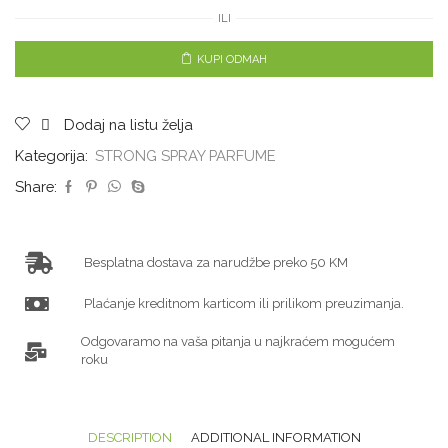
ILI
KUPI ODMAH
Dodaj na listu želja
Kategorija:
STRONG SPRAY PARFUME
Share:
Besplatna dostava za narudžbe preko 50 KM
Plaćanje kreditnom karticom ili prilikom preuzimanja.
Odgovaramo na vaša pitanja u najkraćem mogućem
roku
DESCRIPTION
ADDITIONAL INFORMATION