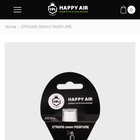
0
Home
STRONG SPRAY PARFUME