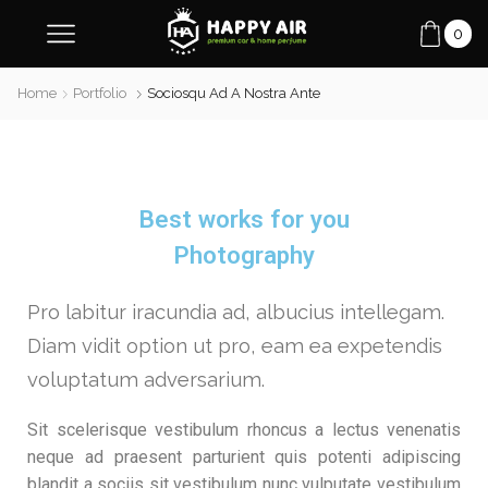
0
Home
Portfolio
Sociosqu Ad A Nostra Ante
Best works for you
Photography
Pro labitur iracundia ad, albucius intellegam.
Diam vidit option ut pro, eam ea expetendis
voluptatum adversarium.
Sit scelerisque vestibulum rhoncus a lectus venenatis
neque ad praesent parturient quis potenti adipiscing
blandit a sociis sit vestibulum nunc vulputate vestibulum