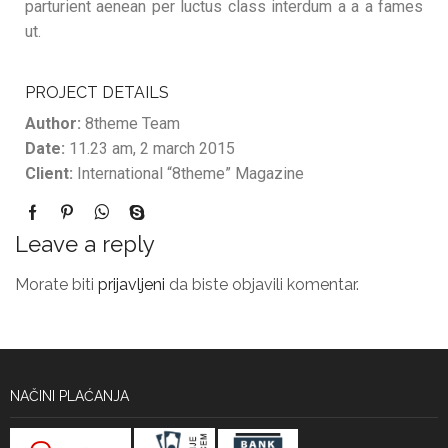
parturient aenean per luctus class interdum a a a fames
ut.
PROJECT DETAILS
Author:
8theme Team
Date:
11.23 am, 2 march 2015
Client:
International “8theme” Magazine
Leave a reply
Morate biti
prijavljeni
da biste objavili komentar.
NAČINI PLAĆANJA